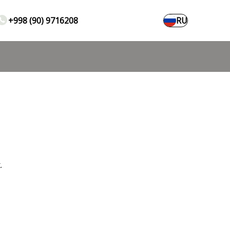
+998 (90) 9716208
RU
.